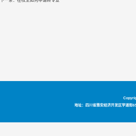
下一条：在校生如何申请转专业
Copyri
地址：四川省雅安经济开发区学道街659号 邮编